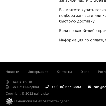
запасной части Citroen 
Вы можете купить запча
подбора запчасти или к
быструю доставку.
Если по какой-либо при
Информация по оплате, 
Новости
Информация
Контакты
О нас
Реги
Пн-Пт: 09-18
Сб-Вс: Выходной
+7 (919) 657-3883
sale@pa
Copyright © 2022 paiho.site
Технология КАИС "АвтоСтандарТ"