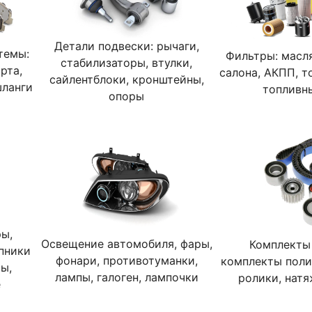
Детали подвески: рычаги,
темы:
Фильтры: масл
стабилизаторы, втулки,
рта,
салона, АКПП, т
сайлентблоки, кронштейны,
шланги
топливн
опоры
ры,
Освещение автомобиля, фары,
Комплекты
пники
фонари, противотуманки,
комплекты поли
ы,
лампы, галоген, лампочки
ролики, натя
е