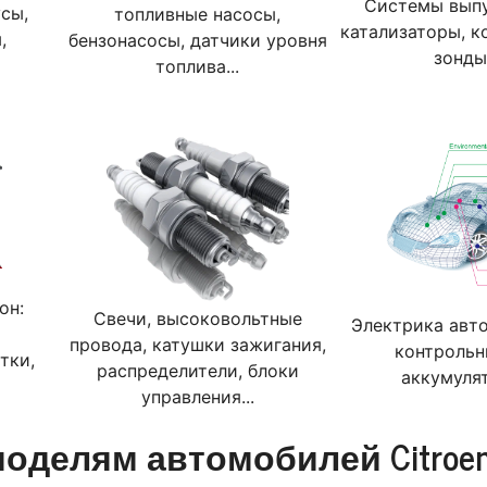
Системы выпу
сы,
топливные насосы,
катализаторы, к
,
бензонасосы, датчики уровня
зонды
топлива...
он:
Свечи, высоковольтные
Электрика авто
провода, катушки зажигания,
контрольн
тки,
распределители, блоки
аккумулят
управления...
моделям автомобилей Citroe