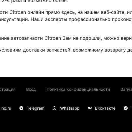
в 2-4 раза и возможно более.
сти Citroen онлайн прямо здесь, на нашем веб-сайте, 
онсультаций. Наши эксперты профессионально проконс
чине автозапчасти Citroen Вам не подошли, можно верн
условиям доставки запчастей, возможному возврату 
страция
Вход
Политика конфиденциальности
Запча
iho.ru
Telegram
Whatsapp
ВКонтакте