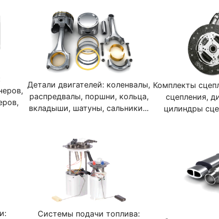
:
Детали двигателей: коленвалы,
Комплекты сцеп
неров,
распредвалы, поршни, кольца,
сцепления, д
еров,
вкладыши, шатуны, сальники...
цилиндры сцеп
и:
Системы подачи топлива: