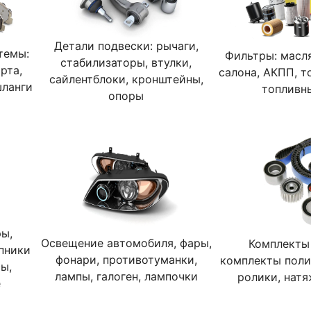
Детали подвески: рычаги,
темы:
Фильтры: масл
стабилизаторы, втулки,
рта,
салона, АКПП, т
сайлентблоки, кронштейны,
шланги
топливн
опоры
ры,
Освещение автомобиля, фары,
Комплекты
пники
фонари, противотуманки,
комплекты поли
ы,
лампы, галоген, лампочки
ролики, натя
е