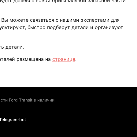
 будет дешевле новой оригинальной запасной части
и Вы можете связаться с нашими экспертами для
ультируют, быстро подберут детали и организуют
ь детали.
деталей размещена на
странице
.
сти Ford Transit в наличии
Telegram-bot