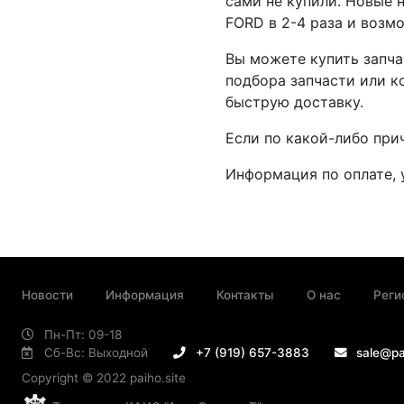
сами не купили. Новые 
FORD в 2-4 раза и возм
Вы можете купить запча
подбора запчасти или к
быструю доставку.
Если по какой-либо при
Информация по оплате, 
Новости
Информация
Контакты
О нас
Реги
Пн-Пт: 09-18
Сб-Вс: Выходной
+7 (919) 657-3883
sale@pa
Copyright © 2022 paiho.site