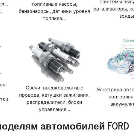
Системы выпу
сы,
топливные насосы,
катализаторы, к
,
бензонасосы, датчики уровня
зонды
топлива...
он:
Свечи, высоковольтные
Электрика авто
провода, катушки зажигания,
контрольн
тки,
распределители, блоки
аккумулят
управления...
моделям автомобилей FORD