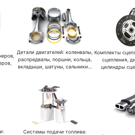
:
Детали двигателей: коленвалы,
Комплекты сцеп
неров,
распредвалы, поршни, кольца,
сцепления, д
еров,
вкладыши, шатуны, сальники...
цилиндры сцеп
и:
Системы подачи топлива: