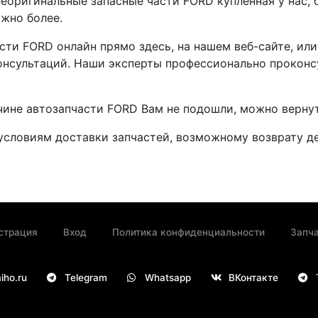
неоригинальные запасные части FORD купленная у нас,
ожно более.
сти FORD онлайн прямо здесь, на нашем веб-сайте, ил
онсультаций. Наши эксперты профессионально проконс
чине автозапчасти FORD Вам не подошли, можно вернут
условиям доставки запчастей, возможному возврату 
страция
Вход
Политика конфиденциальности
Запча
iho.ru
Telegram
Whatsapp
ВКонтакте