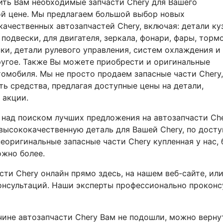
ть Вам необходимые запчасти Chery для Вашего
ой цене. Мы предлагаем большой выбор новых
ачественных автозапчастей Chery, включая: детали
ку
 подвески, для двигателя, зеркала, фонари, фары, торм
ки, детали рулевого управления, систем охлаждения и
ругое. Также Вы можете приобрести и оригинальные
томобиля. Мы не просто продаем запасные части Chery,
ь средства, предлагая доступные цены на детали,
 акции.
 над поиском лучших предложения на автозапчасти
Ch
 высококачественную деталь для Вашей Chery, по досту
неоригинальные запасные части Chery купленная у нас,
ожно более.
сти Chery онлайн прямо здесь, на нашем веб-сайте, ил
онсультаций. Наши эксперты профессионально проконс
чине автозапчасти Chery Вам не подошли, можно верну